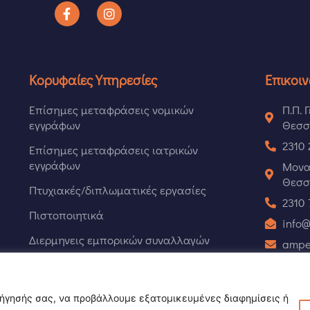
Κορυφαίες Υπηρεσίες
Επικοι
Επίσημες μεταφράσεις νομικών
Π.Π. 
εγγράφων
Θεσσ
2310 
Επίσημες μεταφράσεις ιατρικών
εγγράφων
Μονα
Θεσσ
Πτυχιακές/διπλωματικές εργασίες
2310
Πιστοποιητικά
info@
Διερμηνεις εμπορικών συναλλαγών
amper
6978
ριήγησής σας, να προβάλλουμε εξατομικευμένες διαφημίσεις ή