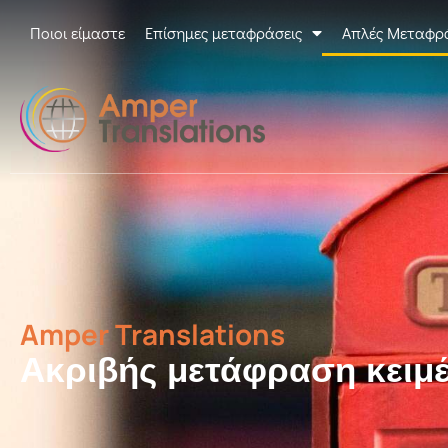
Ποιοι είμαστε
Επίσημες μεταφράσεις
Απλές Μεταφρ
Amper Translations
Ακριβής μετάφραση κειμ